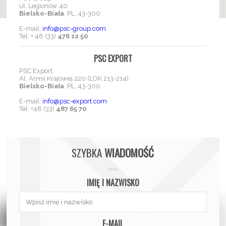
ul. Legionow 40
Bielsko-Biała
, PL, 43-300
E-mail:
info@psc-group.com
Tel: + 48 (33)
476 12 50
PSC EXPORT
PSC Export
​A​l. Armii Krajowej 220 (LOK 213-214)​
Bielsko-Biała
, PL, 43-300
E-mail:
info@psc-export.com
Tel: +48 (33)
487 65 70
SZYBKA
WIADOMOŚĆ
IMIĘ I NAZWISKO
E-MAIL