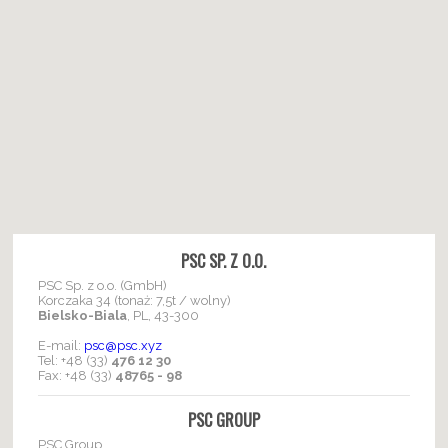
PSC SP. Z O.O.
PSC Sp. z o.o. (GmbH)
Korczaka 34 (tonaż: 7,5t / wolny)
Bielsko-Biala
, PL, 43-300
E-mail:
psc@psc.xyz
Tel: +48 (33)
476 12 30
Fax: +48 (33)
48765 - 98
PSC GROUP
PSC Group